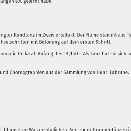
angen e.V. gelernt habe.
wingter Rundtanz im Zweivierteltakt. Der Name stammt aus T
hselschritten mit Betonung auf dem ersten Schritt.
n die Polka ab Anfang des 19 Jhdts. Als Tanz hat sie sich 
e und Choreographien aus der Sammlung von Henri Labrune.
richt unseren Walzer-ähnlichen Paar -oder Gruppentänzen im 