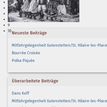
5
6
7
8
9
10
Neueste Beiträge
Mitfahrgelegenheit Gutenstetten/St. Hilaire-les-Plac
Bourrée Croisée
Polka Piquée
Überarbeitete Beiträge
Dans Keff
Mitfahrgelegenheit Gutenstetten/St. Hilaire-les-Plac