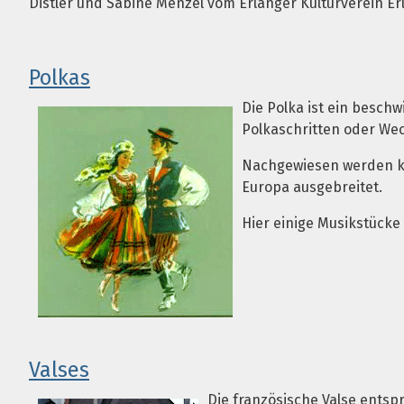
Distler und Sabine Menzel vom Erlanger Kulturverein Erl
Polkas
Die Polka ist ein besch
Polkaschritten oder Wec
Nachgewiesen werden kan
Europa ausgebreitet.
Hier einige Musikstück
Valses
Die französische Valse entsp