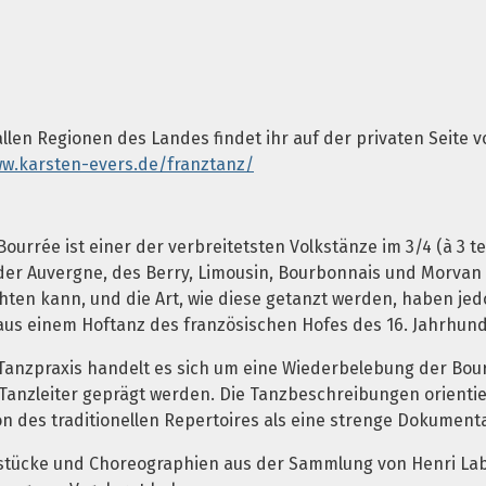
llen Regionen des Landes findet ihr auf der privaten Seite v
ww.karsten-evers.de/franztanz/
Bourrée ist einer der verbreitetsten Volkstänze im 3/4 (à 3 
 der Auvergne, des Berry, Limousin, Bourbonnais und Morvan 
ten kann, und die Art, wie diese getanzt werden, haben jed
aus einem Hoftanz des französischen Hofes des 16. Jahrhund
 Tanzpraxis handelt es sich um eine Wiederbelebung der Bou
Tanzleiter geprägt werden. Die Tanzbeschreibungen orientie
on des traditionellen Repertoires als eine strenge Dokumen
kstücke und Choreographien aus der Sammlung von Henri Lab