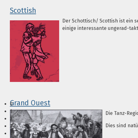
Scottish
Der Schottisch/ Scottish ist ein s
einige interessante ungerad-takt
Grand Ouest
0
1
Die Tanz-Regi
2
Dies sind natü
3
4